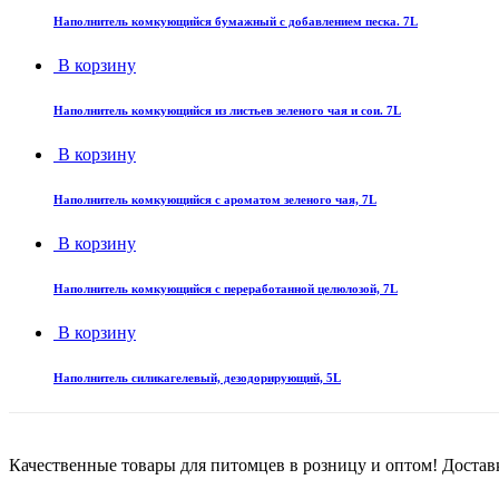
Наполнитель комкующийся бумажный с добавлением песка. 7L
В корзину
Наполнитель комкующийся из листьев зеленого чая и сои. 7L
В корзину
Наполнитель комкующийся с ароматом зеленого чая, 7L
В корзину
Наполнитель комкующийся с переработанной целюлозой, 7L
В корзину
Наполнитель силикагелевый, дезодорирующий, 5L
Качественные товары для питомцев в розницу и оптом! Достав