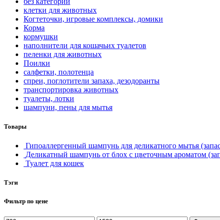
без категории
клетки для животных
Когтеточки, игровые комплексы, домики
Корма
кормушки
наполнители для кошачьих туалетов
пеленки для животных
Поилки
салфетки, полотенца
спреи, поглотители запаха, дезодоранты
транспортировка животных
туалеты, лотки
шампуни, пены для мытья
Товары
Гипоаллергенный шампунь для деликатного мытья (запас
Деликатный шампунь от блох с цветочным ароматом (зап
Туалет для кошек
Тэги
Фильтр по цене